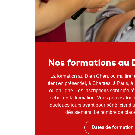
Nos formations au 
La formation au Dien Chan, ou multiréfle
tient en présentiel, à Chartres, à Paris, 
ou en ligne. Les inscriptions sont clôtur
début de la formation. Vous pouvez touj
quelques jours avant pour bénéficier d’
désistement. Le nombre de places
Dates de formation