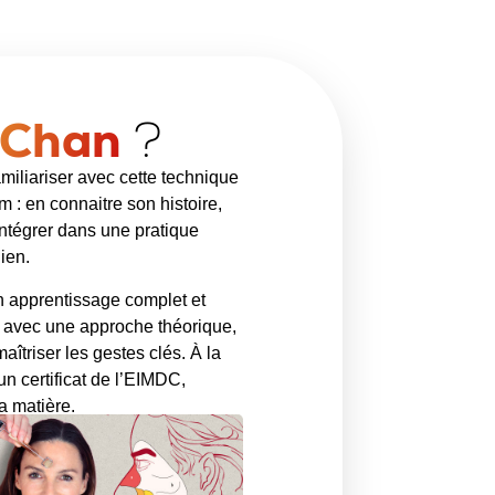
 Chan
?
miliariser avec cette technique
 : en connaitre son histoire,
’intégrer dans une pratique
ien.
un
apprentissage complet et
, avec une
approche théorique
,
aîtriser les gestes clés. À la
 un
certificat de l’EIMDC
,
a matière.