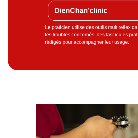
DienChan’clinic
Le praticien utilise des
outils multireflex
dan
les troubles concernés, des fascicules pra
rédigés pour accompagner leur usage.