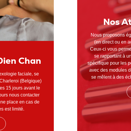
Nos At
Nous proposons éga
(en direct ou en a
Ceux-ci vous permet
se rapportant à u
Dien Chan
spécifique pour les p
avec des modules de 
xologie faciale, se
se mêlent à des éch
à Charleroi (Belgique)
ées 15 jours avant le
ours nous contacter
une place en cas de
 est limité.