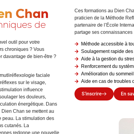
en Chan
Ces formations au Dien Ch
praticien de la Méthode Refle
hniques de
partenaire de l’École Intern
partage ses connaissances
vel outil
pour votre
Méthode accessible à to
rs chroniques
? Vous
Soulagement rapide des
er
davantage de bien-être
?
Aide à la gestion du stre
Renforcement du systèm
Amélioration du sommeil
mutliréflexologie faciale
Aide en cas de troubles d
 réflexes
sur le visage,
stimulation influence
S’inscrire
En sav
soulager les douleurs,
irculation énergétique. Dans
du Dien Chan se mettent
au
re peau
. La stimulation des
us cutanés. La
iciennes redonne une nouvelle