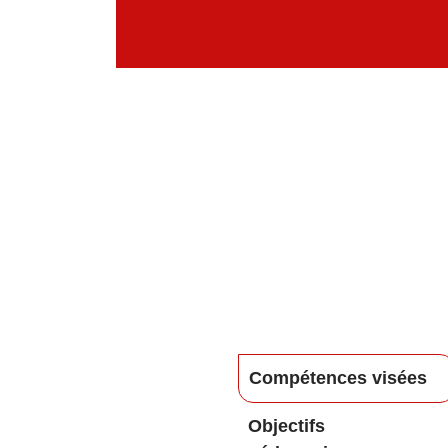
Compétences visées
ntrat de formation professionnelle sera établi entre le futur
Objectifs
 formation.