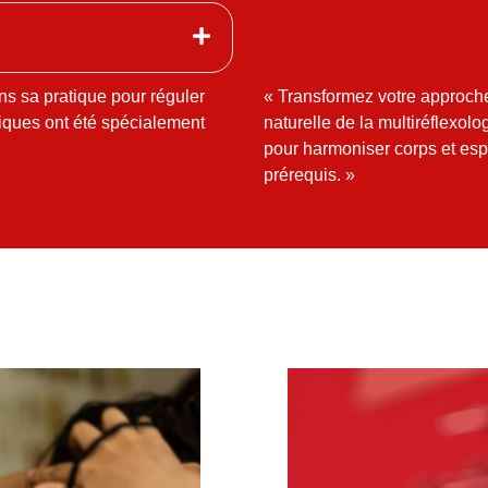
s sa pratique pour réguler
« Transformez votre approche
tiques ont été spécialement
naturelle de la multiréflexolo
pour harmoniser corps et esp
prérequis. »